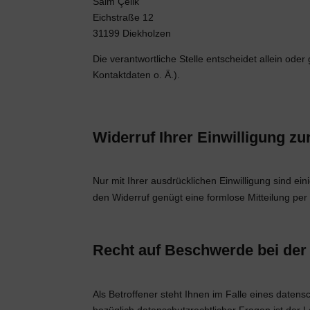
Saim Çelik
Eichstraße 12
31199
Diekholzen
Die verantwortliche Stelle entscheidet allein o
Kontaktdaten o. Ä.).
Widerruf Ihrer Einwilligung z
Nur mit Ihrer ausdrücklichen Einwilligung sind ein
den Widerruf genügt eine formlose Mitteilung per
Recht auf Beschwerde bei der
Als Betroffener steht Ihnen im Falle eines daten
bezüglich datenschutzrechtlicher Fragen ist der