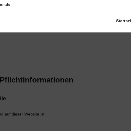
gen.de
Startse
g
Pflichtinformationen
lle
ng auf dieser Website ist: