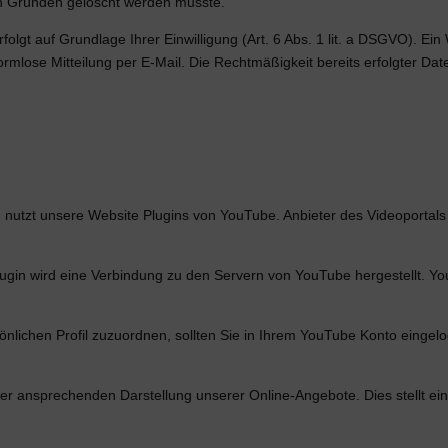
hen Gründen gelöscht werden musste.
t auf Grundlage Ihrer Einwilligung (Art. 6 Abs. 1 lit. a DSGVO). Ein Wid
formlose Mitteilung per E-Mail. Die Rechtmäßigkeit bereits erfolgter D
n nutzt unsere Website Plugins von YouTube. Anbieter des Videoportals
Plugin wird eine Verbindung zu den Servern von YouTube hergestellt. Yo
önlichen Profil zuzuordnen, sollten Sie in Ihrem YouTube Konto eingel
er ansprechenden Darstellung unserer Online-Angebote. Dies stellt ein 