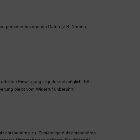
ng von personenbezogenen Daten (z.B. Namen,
rteilten Einwilligung ist jederzeit möglich. Für
beitung bleibt vom Widerruf unberührt.
Aufsichtsbehörde zu. Zuständige Aufsichtsbehörde
 unseres Unternehmens befindet. Der folgende