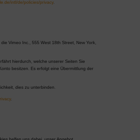
e.de/intl/de/policies/privacy
.
t die Vimeo Inc., 555 West 18th Street, New York,
rfährt hierdurch, welche unserer Seiten Sie
Konto besitzen. Es erfolgt eine Übermittlung der
chkeit, dies zu unterbinden.
rivacy
.
kies helfen uns dabei, unser Angebot